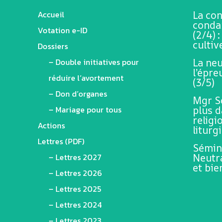
Accueil
La co
conda
Votation e-ID
(2/4) 
cultiv
Dossiers
– Double initiatives pour
La neu
l’épr
réduire l’avortement
(3/5)
– Don d’organes
Mgr Sc
– Mariage pour tous
plus 
religi
Actions
liturg
Lettres (PDF)
Sémina
– Lettres 2027
Neutra
et bi
– Lettres 2026
– Lettres 2025
– Lettres 2024
– Lettres 2023