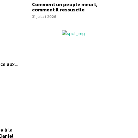
Comment un peuple meurt,
comment il ressuscite
31 juillet 2026
e aux...
e à la
Daniel