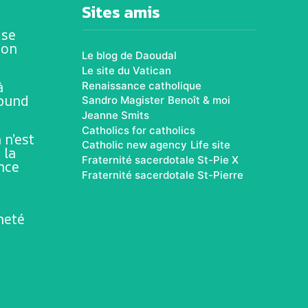
Sites amis
ise
ion
Le blog de Daoudal
Le site du Vatican
à
Renaissance catholique
rbund
Sandro Magister
Benoît & moi
Jeanne Smits
Catholics for catholics
 n’est
Catholic new agency
Life site
 la
Fraternité sacerdotale St-Pie X
ence
Fraternité sacerdotale St-Pierre
neté