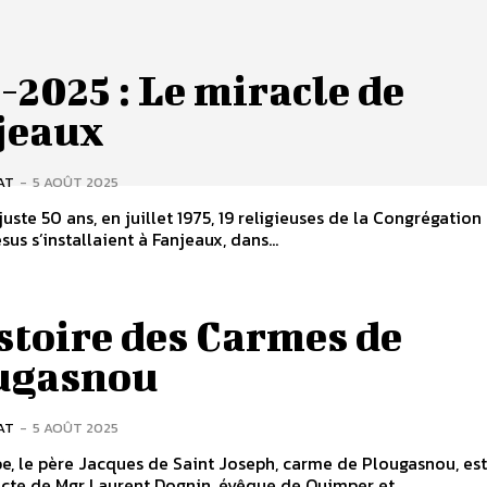
-2025 : Le miracle de
jeaux
AT
-
5 AOÛT 2025
 juste 50 ans, en juillet 1975, 19 religieuses de la Congrégation
us s’installaient à Fanjeaux, dans...
stoire des Carmes de
ugasnou
AT
-
5 AOÛT 2025
e, le père Jacques de Saint Joseph, carme de Plougasnou, est
icte de Mgr Laurent Dognin, évêque de Quimper et...