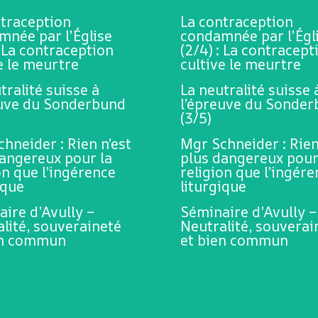
ntraception
La contraception
mnée par l’Église
condamnée par l’Égl
: La contraception
(2/4) : La contracept
e le meurtre
cultive le meurtre
tralité suisse à
La neutralité suisse 
euve du Sonderbund
l’épreuve du Sonde
(3/5)
hneider : Rien n’est
Mgr Schneider : Rien
dangereux pour la
plus dangereux pour
on que l’ingérence
religion que l’ingér
ique
liturgique
ire d’Avully –
Séminaire d’Avully –
lité, souveraineté
Neutralité, souverai
en commun
et bien commun