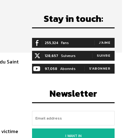
Stay in touch:
255,324
Fans
J'AIME
128,657
Suiveurs
SUIVRE
 du Saint
97,058
Abonnés
S'ABONNER
Newsletter
 victime
I WANT IN