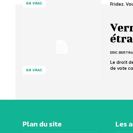
Fridez. Vo
EN VRAC
Vern
étr
ERIC BERTIN
Le droit d
de vote co
EN VRAC
Plan du site
Les a