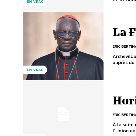
EN VRAC
La F
ERIC BERTIN
Archevêque
auprès du 
EN VRAC
Hor
ERIC BERTIN
À la suite
l’Union eu