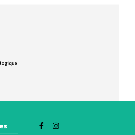
 logique
res