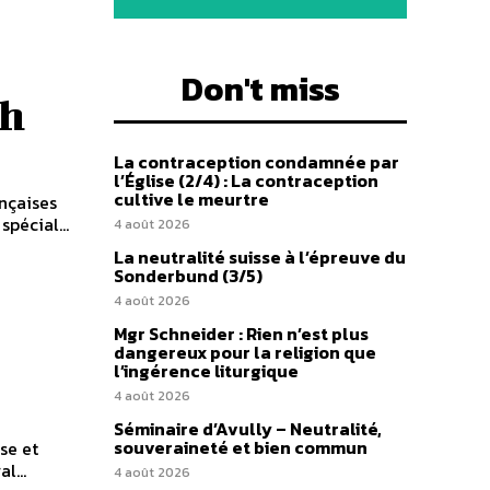
Don't miss
ah
La contraception condamnée par
l’Église (2/4) : La contraception
cultive le meurtre
nçaises
pécial...
4 août 2026
La neutralité suisse à l’épreuve du
Sonderbund (3/5)
4 août 2026
Mgr Schneider : Rien n’est plus
dangereux pour la religion que
l’ingérence liturgique
4 août 2026
Séminaire d’Avully – Neutralité,
souveraineté et bien commun
se et
l...
4 août 2026