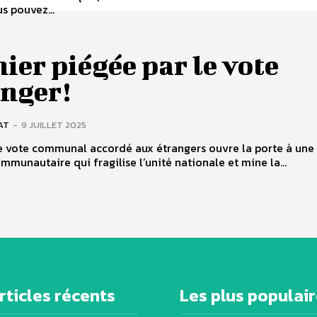
us pouvez...
ier piégée par le vote
anger!
AT
-
9 JUILLET 2025
e vote communal accordé aux étrangers ouvre la porte à une
mmunautaire qui fragilise l’unité nationale et mine la...
rticles récents
Les plus populai