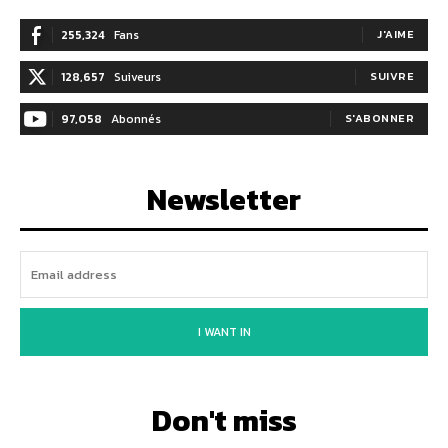
255,324
Fans
J'AIME
128,657
Suiveurs
SUIVRE
97,058
Abonnés
S'ABONNER
Newsletter
I WANT IN
Don't miss