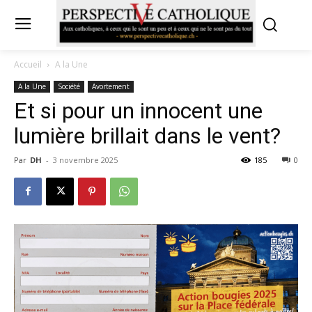
Accueil
A la Une
A la Une
Société
Avortement
Et si pour un innocent une
lumière brillait dans le vent?
Par
DH
-
3 novembre 2025
185
0