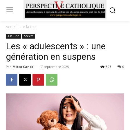
Accueil
A la Une
A la Une
Société
Les « adulescents » : une
génération en suspens
Par
Mirco Canoci
-
17 septembre 2025
305
0