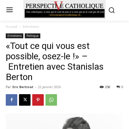
Accueil
Entretiens
Entretiens
Politique
«Tout ce qui vous est
possible, osez-le !» –
Entretien avec Stanislas
Berton
Par
Eric Bertinat
-
22 janvier 2026
250
0