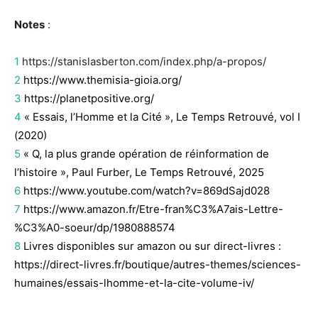
Notes
:
1
https://stanislasberton.com/index.php/a-propos/
2
https://www.themisia-gioia.org/
3
https://planetpositive.org/
4
« Essais, l’Homme et la Cité », Le Temps Retrouvé, vol I
(2020)
5
« Q, la plus grande opération de réinformation de
l’histoire », Paul Furber, Le Temps Retrouvé, 2025
6
https://www.youtube.com/watch?v=869dSajd028
7
https://www.amazon.fr/Etre-fran%C3%A7ais-Lettre-
%C3%A0-soeur/dp/1980888574
8
Livres disponibles sur amazon ou sur direct-livres :
https://direct-livres.fr/boutique/autres-themes/sciences-
humaines/essais-lhomme-et-la-cite-volume-iv/