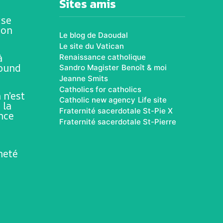
Sites amis
ise
ion
Le blog de Daoudal
Le site du Vatican
à
Renaissance catholique
rbund
Sandro Magister
Benoît & moi
Jeanne Smits
Catholics for catholics
 n’est
Catholic new agency
Life site
 la
Fraternité sacerdotale St-Pie X
ence
Fraternité sacerdotale St-Pierre
neté