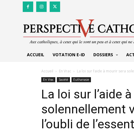
ACCUEIL
VOTATION E-ID
DOSSIERS
AC
Accueil
En Vrac
La loi sur l’aide à mourir sera sol
En Vrac
Société
Euthanasie
La loi sur l’aide 
solennellement v
l’oubli de l’essent