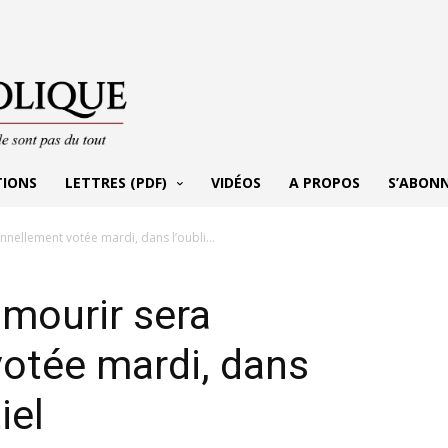
TIONS
LETTRES (PDF)
VIDÉOS
A PROPOS
S’ABON
ennellement votée mardi, dans l’oubli...
à mourir sera
otée mardi, dans
iel