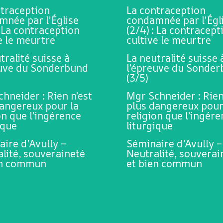
ntraception
La contraception
mnée par l’Église
condamnée par l’Égl
: La contraception
(2/4) : La contracept
e le meurtre
cultive le meurtre
tralité suisse à
La neutralité suisse 
euve du Sonderbund
l’épreuve du Sonde
(3/5)
hneider : Rien n’est
Mgr Schneider : Rien
dangereux pour la
plus dangereux pour
on que l’ingérence
religion que l’ingér
ique
liturgique
ire d’Avully –
Séminaire d’Avully –
lité, souveraineté
Neutralité, souverai
en commun
et bien commun