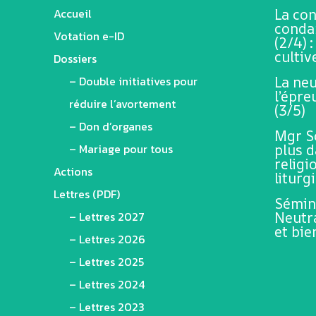
Accueil
La co
conda
Votation e-ID
(2/4) 
cultiv
Dossiers
– Double initiatives pour
La neu
l’épr
réduire l’avortement
(3/5)
– Don d’organes
Mgr Sc
– Mariage pour tous
plus 
religi
Actions
liturg
Lettres (PDF)
Sémina
– Lettres 2027
Neutra
et bi
– Lettres 2026
– Lettres 2025
– Lettres 2024
– Lettres 2023