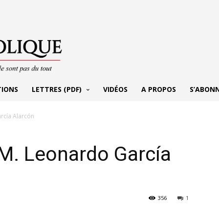
TIONS
LETTRES (PDF)
VIDÉOS
A PROPOS
S’ABON
rcía Alarcón
 M. Leonardo García
356
1