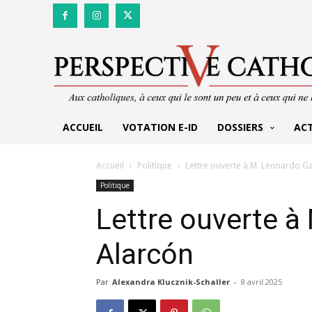
ACCUEIL
VOTATION E-ID
DOSSIERS
AC
Accueil
Politique
Lettre ouverte à M. Leonardo Ga
Politique
Lettre ouverte à
Alarcón
Par
Alexandra Klucznik-Schaller
-
8 avril 2025