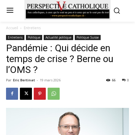
Accueil
Entretiens
Entretiens
Politique
Actualité politique
Politique Suisse
Pandémie : Qui décide en
temps de crise ? Berne ou
l’OMS ?
Par
Eric Bertinat
-
19 mars 2026
66
0