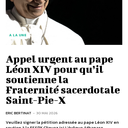
A LA UNE
Appel urgent au pape
Léon XIV pour qu’il
soutienne la
Fraternité sacerdotale
Saint-Pie-X
ERIC BERTINAT
-
30 MAI 2026
Veuillez signer la pétition adressée au pape Léon XIV en
soutien à la FSSPX Cliquez ici L’évêque Athanase