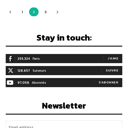
1
2
3
Stay in touch:
255,324
Fans
J'AIME
128,657
Suiveurs
SUIVRE
97,058
Abonnés
S'ABONNER
Newsletter