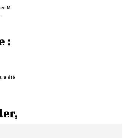
vec M.
.
 :
, a été
ler,