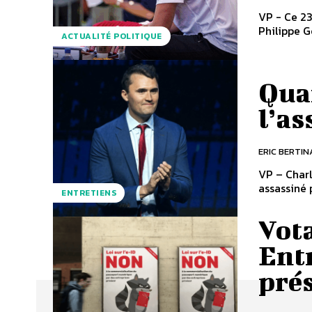
VP - Ce 23
Philippe G
ACTUALITÉ POLITIQUE
Quan
l’as
ERIC BERTIN
VP – Charl
assassiné 
ENTRETIENS
Vota
Entr
pré