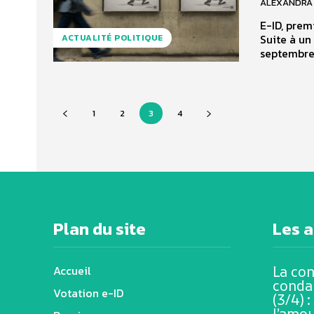
ALEXANDRA 
E-ID, première ét
Suite à un
ACTUALITÉ POLITIQUE
septembre 
1
2
3
4
Plan du site
Les a
Accueil
La co
conda
Votation e-ID
(3/4) :
l’amo