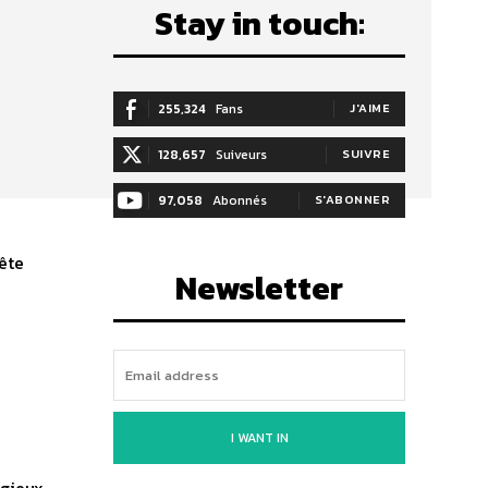
Stay in touch:
255,324
Fans
J'AIME
128,657
Suiveurs
SUIVRE
97,058
Abonnés
S'ABONNER
ête
Newsletter
I WANT IN