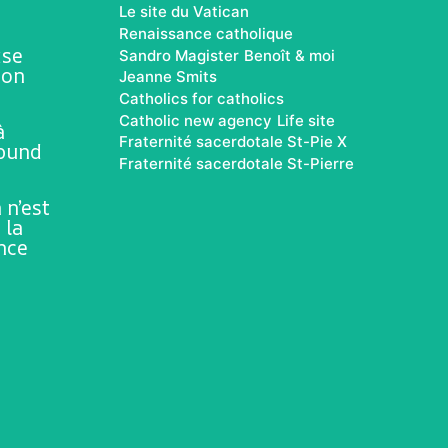
Le site du Vatican
Renaissance catholique
ise
Sandro Magister
Benoît & moi
ion
Jeanne Smits
Catholics for catholics
Catholic new agency
Life site
à
Fraternité sacerdotale St-Pie X
rbund
Fraternité sacerdotale St-Pierre
 n’est
 la
ence