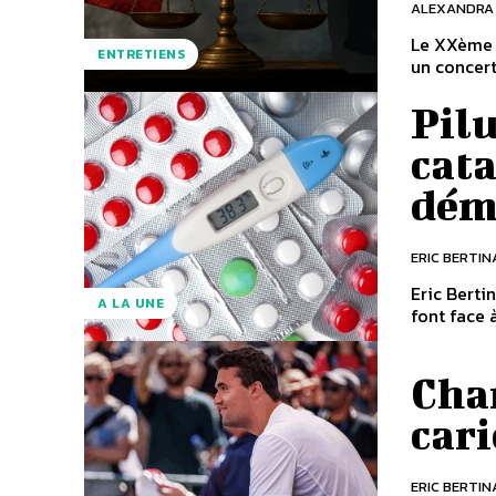
ALEXANDRA 
Le XXème s
ENTRETIENS
un concert 
Pilu
cat
dém
ERIC BERTIN
Eric Berti
A LA UNE
font face 
Char
cari
ERIC BERTIN