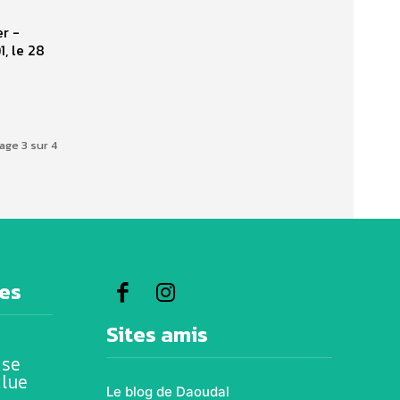
, le 28
age 3 sur 4
res
Sites amis
ise
ilue
Le blog de Daoudal