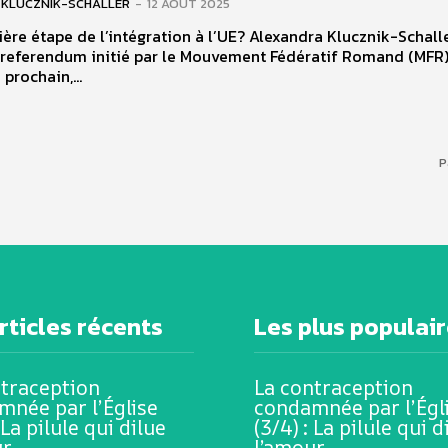
KLUCZNIK-SCHALLER
-
12 AOÛT 2025
ape de l’intégration à l’UE? Alexandra Klucznik-Schaller -
 referendum initié par le Mouvement Fédératif Romand (MFR)1
prochain,...
P
rticles récents
Les plus populai
ntraception
La contraception
mnée par l’Église
condamnée par l’Égl
 La pilule qui dilue
(3/4) : La pilule qui d
ur
l’amour