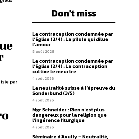
igieux
Don't miss
La contraception condamnée par
l’Église (3/4) : La pilule qui dilue
que
l’amour
8 août 2026
r
La contraception condamnée par
l’Église (2/4) : La contraception
cultive le meurtre
4 août 2026
isie par
La neutralité suisse à l’épreuve du
Sonderbund (3/5)
4 août 2026
Mgr Schneider : Rien n’est plus
ro
dangereux pour la religion que
l’ingérence liturgique
4 août 2026
Séminaire d’Avully – Neutralité,