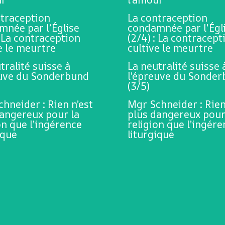
ntraception
La contraception
mnée par l’Église
condamnée par l’Égl
: La contraception
(2/4) : La contracept
e le meurtre
cultive le meurtre
tralité suisse à
La neutralité suisse 
euve du Sonderbund
l’épreuve du Sonde
(3/5)
hneider : Rien n’est
Mgr Schneider : Rien
dangereux pour la
plus dangereux pour
on que l’ingérence
religion que l’ingér
ique
liturgique