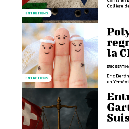
Christian 
Collège de
ENTRETIENS
Poly
regr
la C
ERIC BERTIN
Eric Berti
ENTRETIENS
un Yéméni
Ent
Gar
Sui