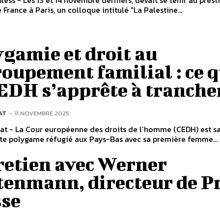
Bless - Les 13 et 14 novembre derniers, devait se tenir au prest
 France à Paris, un colloque intitulé "La Palestine...
gamie et droit au
oupement familial : ce 
EDH s’apprête à tranche
AT
-
11 NOVEMBRE 2025
nat - La Cour européenne des droits de l’homme (CEDH) est sa
te polygame réfugié aux Pays-Bas avec sa première femme...
retien avec Werner
tenmann, directeur de P
sse