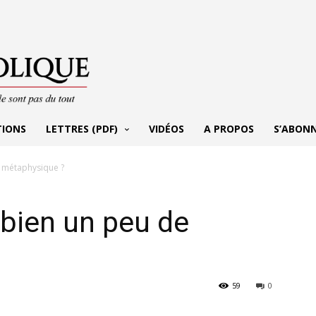
TIONS
LETTRES (PDF)
VIDÉOS
A PROPOS
S’ABON
 métaphysique ?
bien un peu de
59
0