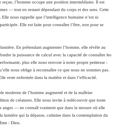
e reçue, l’homme occupe une position intermédiaire. Il est
ormes — tout en restant dépendant du corps et des sens. Cette
e. Elle nous rappelle que l’intelligence humaine n’est ni
articipée. Elle est faite pour connaître l’être, non pour se
 lumière. En prétendant augmenter l’homme, elle révèle au
ondre la puissance de calcul avec la capacité de connaître les
performante, plus elle nous renvoie à notre propre petitesse :
u’elle nous oblige à reconnaître ce que nous ne sommes pas.
Elle reste enfermée dans la matière et dans l’efficacité.
ymbole moderne de l’homme augmenté et de la maîtrise
tion de créatures. Elle nous invite à redécouvrir que toute
es anges — ne connaît vraiment que dans la mesure où elle
 la lumière qui la dépasse, culmine dans la contemplation du
même : Dieu.