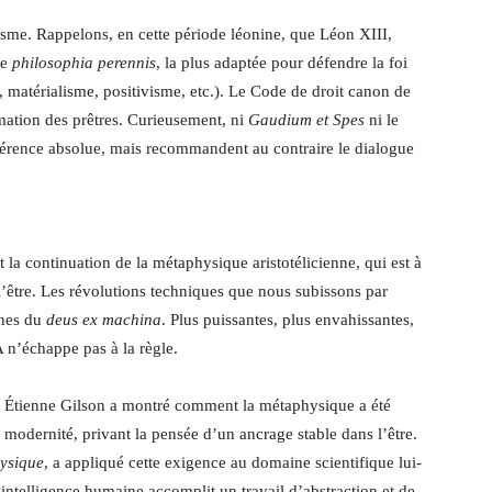
isme. Rappelons, en cette période léonine, que Léon XIII,
le
philosophia perennis
, la plus adaptée pour défendre la foi
, matérialisme, positivisme, etc.). Le Code de droit canon de
ation des prêtres. Curieusement, ni
Gaudium et Spes
ni le
férence absolue, mais recommandent au contraire le dialogue
la continuation de la métaphysique aristotélicienne, qui est à
e l’être. Les révolutions techniques que nous subissons par
rnes du
deus ex machina
. Plus puissantes, plus envahissantes,
A n’échappe pas à la règle.
 Étienne Gilson a montré comment la métaphysique a été
a modernité, privant la pensée d’un ancrage stable dans l’être.
hysique
, a appliqué cette exigence au domaine scientifique lui-
intelligence humaine accomplit un travail d’abstraction et de