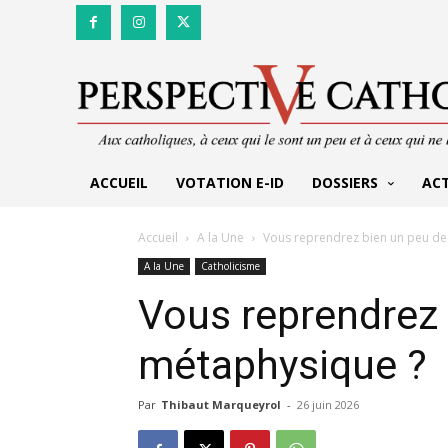
ACCUEIL
VOTATION E-ID
DOSSIERS
AC
Accueil
A la Une
Vous reprendrez bien un peu de
A la Une
Catholicisme
Vous reprendrez 
métaphysique ?
Par
Thibaut Marqueyrol
-
26 juin 2026