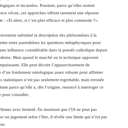
iques et incarnées. Pourtant, parce qu’elles restent
ience vécue, ces approches offrent rarement une réponse
ste : «Et alors, si c’est plus efficace et plus commode ?».
sivement substitué la description des phénomènes à la
mettre entre parenthèses les questions métaphysiques pour
 une influence considérable dans la pensée catholique depuis
oderne. Mais quand le marché ou la technique opposent
 impuissante. Elle peut décrire l’appauvrissement de
ue d’un fondement ontologique assez robuste pour affirmer
ns statistiques n’est pas seulement regrettable, mais erronée
risme parce qu’elle a, dès l’origine, renoncé à interroger ce
te pour connaître.
firmer avec fermeté. En montrant que l’IA ne peut pas
r un jugement selon l’être, il révèle une limite qui n’est pas
que.