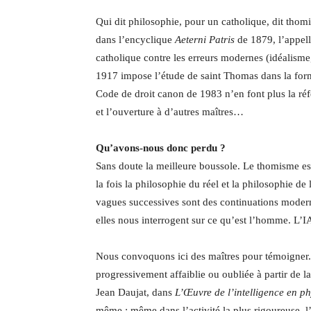
Qui dit philosophie, pour un catholique, dit thom
dans l’encyclique
Aeterni Patris
de 1879, l’appel
catholique contre les erreurs modernes (idéalisme
1917 impose l’étude de saint Thomas dans la form
Code de droit canon de 1983 n’en font plus la ré
et l’ouverture à d’autres maîtres…
Qu’avons-nous donc perdu ?
Sans doute la meilleure boussole. Le thomisme est 
la fois la philosophie du réel et la philosophie d
vagues successives sont des continuations mode
elles nous interrogent sur ce qu’est l’homme. L’I
Nous convoquons ici des maîtres pour témoigner.
progressivement affaiblie ou oubliée à partir de l
Jean Daujat, dans
L’Œuvre de l’intelligence en p
même : même dans l’activité la plus rigoureuse, l’