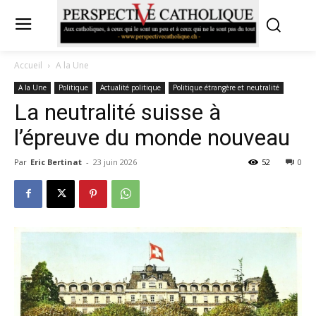
Accueil
A la Une
A la Une
Politique
Actualité politique
Politique étrangère et neutralité
La neutralité suisse à
l’épreuve du monde nouveau
Par
Eric Bertinat
-
23 juin 2026
52
0