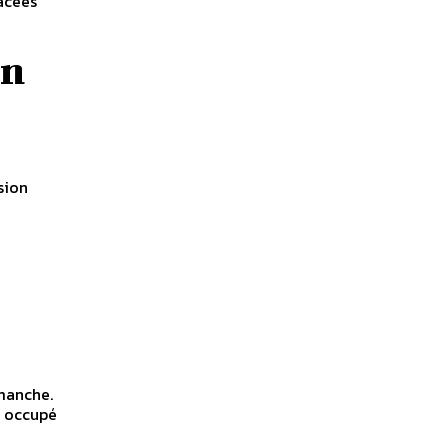
lacées
un
sion
imanche.
t occupé