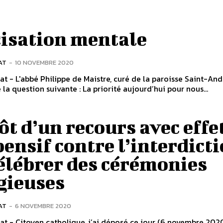
cisation mentale
AT
-
10 NOVEMBRE 2020
nat - L'abbé Philippe de Maistre, curé de la paroisse Saint-And
 la question suivante : La priorité aujourd’hui pour nous...
t d’un recours avec effe
ensif contre l’interdict
élébrer des cérémonies
gieuses
AT
-
6 NOVEMBRE 2020
nat - Citoyen catholique, j’ai déposé ce jour (6 novembre 202