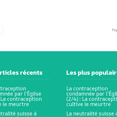
Pag
rticles récents
Les plus populai
ntraception
La contraception
mnée par l’Église
condamnée par l’Égl
: La contraception
(2/4) : La contracept
e le meurtre
cultive le meurtre
tralité suisse à
La neutralité suisse 