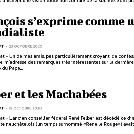
 affichent une vision toute horizontale de la société. Sont p
nçois s’exprime comme 
dialiste
AT
-
23 OCTOBRE 2020
nat - Un de mes amis, pas particulièrement croyant, de confes
e, m’adresse des remarques très intéressantes sur la dernière
 du Pape...
er et les Machabées
AT
-
19 OCTOBRE 2020
nat - L'ancien conseiller fédéral René Felber est décédé ce d
iste neuchâtelois (un temps surnommé «René le Rouge») avai