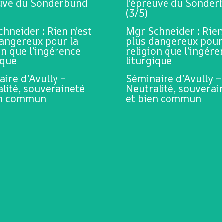
euve du Sonderbund
l’épreuve du Sonde
(3/5)
hneider : Rien n’est
Mgr Schneider : Rien
dangereux pour la
plus dangereux pour
on que l’ingérence
religion que l’ingér
ique
liturgique
ire d’Avully –
Séminaire d’Avully –
lité, souveraineté
Neutralité, souverai
en commun
et bien commun