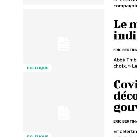
compagnie 
Le m
indi
ERIC BERTIN
Abbé Thibau
choix. » L
POLITIQUE
Covi
déco
gou
ERIC BERTIN
Eric Berti
POLITIQUE