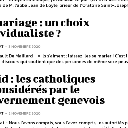
de M. l’abbé Jean de Loÿle, prieur de l’Oratoire Saint-Joseph,
ariage : un choix
vidualiste ?
AT
-
3 NOVEMBRE 2020
lt De Maillard - « Ils s’aiment : laissez-les se marier ! C’est 
e discours qui soutient que des personnes de même sexe peuve
d : les catholiques
nsidérés par le
vernement genevois
AT
-
2 NOVEMBRE 2020
nat - Nous l’avons compris, vous l’avez compris, les autorités p