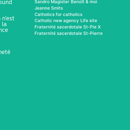
rbund
Sandro Magister
Benoît & moi
Jeanne Smits
Catholics for catholics
 n’est
Catholic new agency
Life site
 la
Fraternité sacerdotale St-Pie X
ence
Fraternité sacerdotale St-Pierre
neté