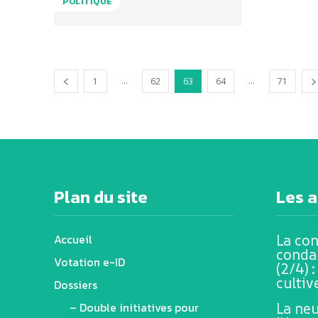
POLITIQUE
...
...
1
62
63
64
71
Plan du site
Les a
Accueil
La co
conda
Votation e-ID
(2/4) 
cultiv
Dossiers
– Double initiatives pour
La neu