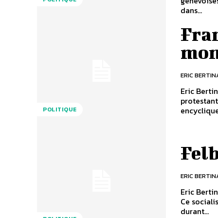
genevoises
dans...
Fra
mon
ERIC BERTIN
Eric Berti
protestant
encyclique
POLITIQUE
Felb
ERIC BERTIN
Eric Berti
Ce social
durant...