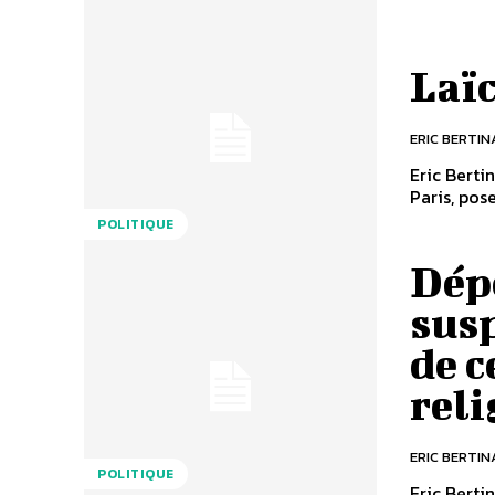
Laï
ERIC BERTIN
Eric Berti
Paris, pose
POLITIQUE
Dépô
susp
de c
reli
ERIC BERTIN
POLITIQUE
Eric Berti