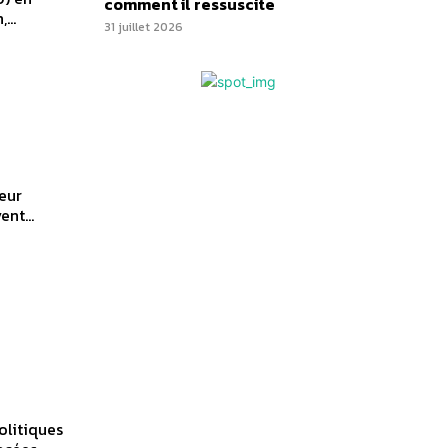
comment il ressuscite
...
31 juillet 2026
leur
nt...
olitiques