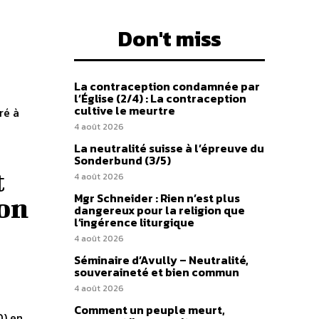
Don't miss
La contraception condamnée par
l’Église (2/4) : La contraception
cultive le meurtre
ré à
4 août 2026
La neutralité suisse à l’épreuve du
Sonderbund (3/5)
t
4 août 2026
Mgr Schneider : Rien n’est plus
ion
dangereux pour la religion que
l’ingérence liturgique
4 août 2026
Séminaire d’Avully – Neutralité,
souveraineté et bien commun
4 août 2026
Comment un peuple meurt,
0) en