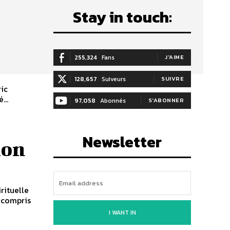
Stay in touch:
255,324
Fans
J'AIME
128,657
Suiveurs
SUIVRE
...
97,058
Abonnés
S'ABONNER
Newsletter
ion
rituelle
x compris
I WANT IN