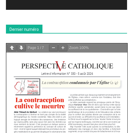
Dernier numéro
Page
1
/
7
Zoom
100%