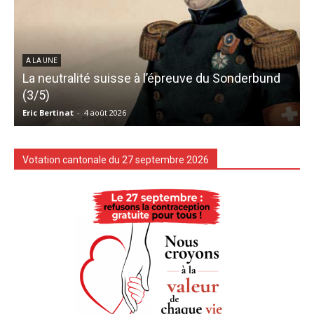
A LA UNE
La neutralité suisse à l’épreuve du Sonderbund
(3/5)
Eric Bertinat
-
4 août 2026
G
Votation cantonale du 27 septembre 2026