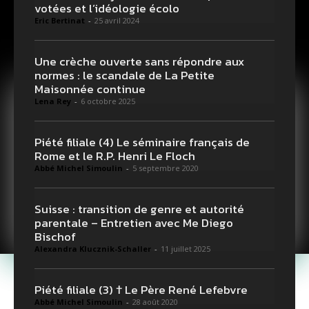
votées et l’idéologie écolo
Eric Bertinat
-
25 avril 2024
Une crèche ouverte sans répondre aux
normes : le scandale de La Petite
Maisonnée continue
Lena Rey
-
6 octobre 2025
Piété filiale (4) Le séminaire français de
Rome et le R.P. Henri Le Floch
Abbé Michel Simoulin
-
5 septembre 2020
Suisse : transition de genre et autorité
parentale – Entretien avec Me Diego
Bischof
Alexandra Klucznik-Schaller
-
11 juillet 2025
Piété filiale (3) † Le Père René Lefebvre
Abbé Michel Simoulin
-
28 août 2020