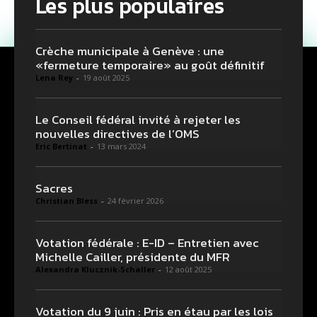
Les plus populaires
Crèche municipale à Genève : une
«fermeture temporaire» au goût définitif
Lena Rey
-
19 août 2025
Le Conseil fédéral invité à rejeter les
nouvelles directives de l’OMS
Eric Bertinat
-
13 mars 2024
Sacres
Christian Bless
-
24 février 2026
Votation fédérale : E-ID – Entretien avec
Michelle Cailler, présidente du MFR
Alexandra Klucznik-Schaller
-
12 août 2025
Votation du 9 juin : Pris en étau par les lois