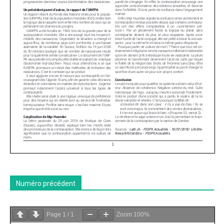
Numéro précédent
Page
1
/
1
Zoom
100%