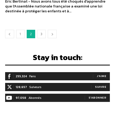
Eric Bertinat - Nous avons tous été choqués d'apprendre
que l'Assemblée nationale française a examiné une loi
destinée à protéger les enfants et à...
1
2
3
Stay in touch:
255,324
Fans
J'AIME
128,657
Suiveurs
SUIVRE
97,058
Abonnés
S'ABONNER